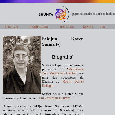
shunya
meditação
mestres
textos
zen
Sekijun Karen
Sunna (-)
Biografia
1
Sensei Sekijun Karen Sunna é
professora do "
Minnesota
Zen Meditation Center
", e é
uma das sucessoras do
Dharma de
Roshi Dainin
Katagiri
.
Sensei Sekijun Karen Sunna
transmitiu o Dhrama para
Tim Zentetsu Burkett
O envolvimento da Sekijun Karen Sunna com MZMC
acontece desde o início do Centro. Em 1972 ela ajudou a
criar a organização, que foi formada a fim de trazer o