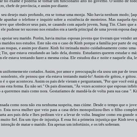
ar no exame e poderia se tornar um funcionário alto no governo. O sonho de todo
ro, chefe de província, e assim por diante.
, seu desejo mais profundo, era se tornar uma monja. Não havia nenhum modo; [aq
 apanhar o telefone e inquirir sobre a existência de mosteiros. Mas naquela ép
 teve que obedecer seus pais, se casando com aquele jovem, Sung Tin. Claro que 
 ele pudesse ter sucesso nos estudos era a tarefa principal de uma jovem esposa da
ara apoiar seu marido. Porém, havia muitas esposas jovens que tiveram que vender 
s maridos nos estudos. Este não era o caso de Kinh porque a família por parte de esp
uas roupas, e assim por diante. Kinh foi treinada muito cuidadosamente como uma
Tin, que estava estudando ao lado dela, dormiu. Estudantes querem estudar o máx
ele estava tentando fazer a mesma coisa. Ele estudou dia e noite e naquele dia, l
 uniformemente cortados. Assim, por amor e preocupação ela usou um par de tesou
 sonolento, ele pensou que ela estava tentando matá-lo! Assim ele gritou, e gritou.
o é o que aconteceu. Assim os pais dele vieram e perguntaram, "Por que você está g
ras esta forma. Eu não sei." Os pais disseram, "Às vezes acontece que esposas infiéi
 a queremos mais como nora. Gostaríamos de mandá-la de volta para sua casa ". Ki
pensada como nora não era nenhuma suspeita, mas ciúme. Desde o tempo que o jove
o. Esta nova mulher que veio para a casa deles monopolizou-lhes o filho complet
rta aos pais dela e lhes pediram vir e a levar de volta. Imagine como era grande 
, muito fiel. Era um tipo de injustiça. E essa foi a primeira injustiça que Kinh teve q
a intenção de matar o marido. Era apenas um infortúnio, e os três sofreram.