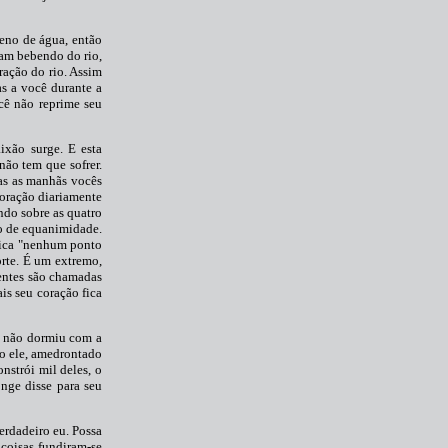
eno de água, então
uam bebendo do rio,
ração do rio. Assim
as a você durante a
cê não reprime seu
ixão surge. E esta
não tem que sofrer.
das as manhãs vocês
coração diariamente
ndo sobre as quatro
ão de equanimidade.
ifica "nenhum ponto
orte. É um extremo,
mentes são chamadas
is seu coração fica
cê não dormiu com a
mo ele, amedrontado
nstrói mil deles, o
onge disse para seu
erdadeiro eu. Possa
 coisas fundiram-se