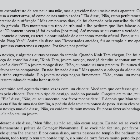
u esconder isto de seu pai e sua mãe, mas a gravidez ficou mais e mais aparente. O
usa a comer arroz, só come coisas muito azedas." Ela disse, "Não, estou perfeitame
ecise de purificação." Mas em poucos dias, ela foi chamada pelo conselho da ald
do grávida. Eles montaram um tipo de tribunal e lhe pediram que lhes falasse 
po: "O homem jovem já foi expulso [por mim]. Até mesmo se eu contar a verdade,
eu nomeio o jovem, eu terei a oportunidade de o ter como marido oficial. Por que eu 
o Phap Van?" Assim ela disse aos "Respeitados anciãos, fui ao templo e me ap
por isso cometemos o engano. Por favor, nos perdoe."
o noviço, e algumas outras pessoas do templo. Quando Kinh Tam chegou, lhe foi 
cabeça do conselho disse, "Kinh Tam, jovem noviço, você já decidiu se tornar um
você a dizer?" E o jovem monge disse, "Não, eu pratiquei meu preceito. Eu nunca
or favor tenha compaixão. Eu não fiz nada disso." Mas quando o cabeça da aldeia di
a tinha engravidado. E o jovem noviço negou firmemente. "Não, como um mong
o testemunhas da minha honestidade."
o contrário será açoitado trinta vezes com um chicote. Você tem que confessar q
s pelo chicote. Este era o tipo de castigo usado no passado. O açoite era muito, mui
Ele" disse, "Não, eu sou inocente, por favor reconsidere." E depois que Mau viu 
ela era filha de uma rica família, o pedido dela teve um pouco de peso. Assim eles p
do noviço mas ele disse, "Não, eu cuidarei de mim mesmo. Eu posso fazer as bandage
e ela não era um jovem.
ofessor, e ele disse, "Meu filho, eu não sei, não estou seguro. Eu não sei se você 
 diariamente a prática de Começar Novamente. E se você não fez isto, por favor
e ele queria lhe ensinar. E por causa disso, outras pessoas no templo lhe pediram pa
bem, todo templo tem um portão triplo, e o sino da torre ficava muito perto do por