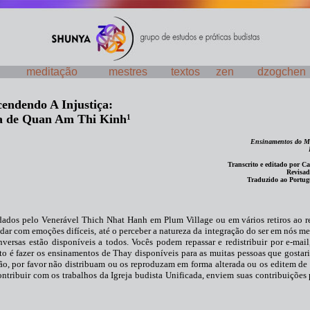
meditação
mestres
textos
zen
dzogchen
endendo A Injustiça:
ia de Quan Am Thi Kinh
1
Ensinamentos do M
Transcrito e editado por 
Revisad
Traduzido ao Portug
 dados pelo Venerável Thich Nhat Hanh em Plum Village ou em vários retiros ao 
lidar com emoções difíceis, até o perceber a natureza da integração do ser em nós m
onversas estão disponíveis a todos. Vocês podem repassar e redistribuir por e-m
sto é fazer os ensinamentos de Thay disponíveis para as muitas pessoas que gostar
ão, por favor não distribuam ou os reproduzam em forma alterada ou os editem de
ntribuir com os trabalhos da Igreja budista Unificada, enviem suas contribuições 