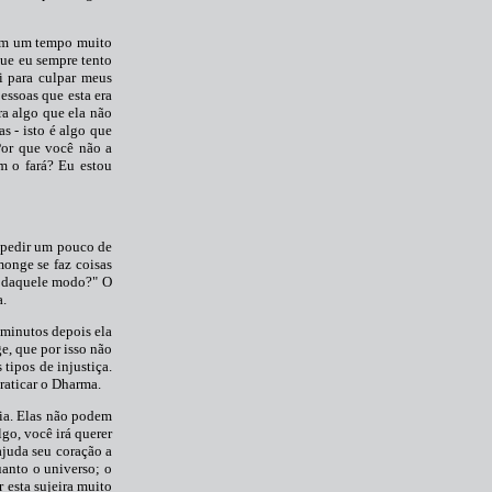
u em um tempo muito
que eu sempre tento
i para culpar meus
essoas que esta era
ra algo que ela não
s - isto é algo que
 Por que você não a
m o fará? Eu estou
e pedir um pouco de
onge se faz coisas
a daquele modo?" O
a.
s minutos depois ela
e, que por isso não
tipos de injustiça.
raticar o Dharma.
ia. Elas não podem
go, você irá querer
ajuda seu coração a
uanto o universo; o
 esta sujeira muito