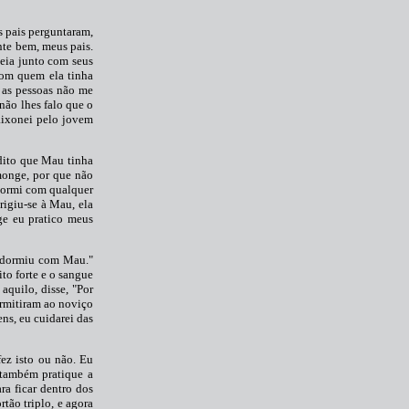
s pais perguntaram,
nte bem, meus pais.
eia junto com seus
com quem ela tinha
 as pessoas não me
não lhes falo que o
aixonei pelo jovem
dito que Mau tinha
 monge, por que não
 dormi com qualquer
rigiu-se à Mau, ela
e eu pratico meus
ue dormiu com Mau."
to forte e o sangue
aquilo, disse, "Por
ermitiram ao noviço
ns, eu cuidarei das
fez isto ou não. Eu
 também pratique a
ra ficar dentro dos
tão triplo, e agora