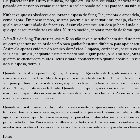
Ele parecia ter um futuro luminoso, porque era um bom estudante, poderia pass
passado era passar no exame superior e ser selecionado pelo rei para ser um minist
Kinh teve que os obedecer e se tornar a esposa de Sung Tin, embora o amor dela
como agora. Em nosso tempo, se uma jovem quer se tornar uma monja, ela pode
qualquer oportunidade de fazer isso. Assim ela enterrou seu desejo bem fundo e
que apoiar seu marido nos estudos. Nutrir o marido, apoiar o marido de forma que
A família de Sung Tin era rica, assim Kinh não teve que trabalhar muito duro p
ou carregar arroz no calor do verão para ganhar bastante dinheiro para apoiar seu
Assim ela apenas cuidava do serviço doméstico, limpava, cozinhava, costurava s
seus pais. Um dia, enquanto estava remendando algum pano, o seu marido, Sung 
querem se encher com muitos livros e tanto conhecimento quanto possível. Assim 
de sua esposa, dormiu.
Quando Kinh olhou para Sung Tin, ela viu que alguns fios de bigode não estavam
esses três ou quatro fios. Mas de repente seu marido despertou. E naquele estado
sei quão profundo o amor deles era, o quanto eles entendiam um ao outro, mas ist
disse, "Bem, eu estava cochilando. Quando eu despertei, a vi usar um par de tesou
maridos, porque está em sua mente outros desejos, outros homens. Assim nós não
mas os pais não quiseram aceitar.
Quando eu pratiquei olhando profundamente nisto, vi que a causa dela ser dis
todo seu tempo com a esposa, e os pais sentiam que eles tinham perdido o filh
agiram sob este tipo de ciúme sem sequer perceber. Então eles escreveram uma ca
por aquela família. Para eles sua filha era perfeita, sua filha era muito verdadeira
aceitar. Assim eles a trouxeram para casa. Seus pais acreditaram que ela não teve 
[Sino]