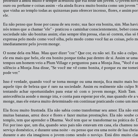
professor a amou muito e sempre acreditou que ela fosse um jovem. O jovem novi
ouro ou perfume e coisas assim - ela ainda ficava muito bonita como um jovem "m
que vinha ao templo todas as quinzenas para oferecer incenso, flores, e assim 
ele.
Eu não penso que fosse por causa de seu rosto; sua face era bonita, sim. Mas h
nós temos que a chamar "ele" - praticou o caminhar conscientemente, beber cons
sociedade não são bonitas assim; elas sempre têm pressa, elas só correm, elas só
expressa pelo modo como você olha, pelo modo como você faz as coisas, pelo 
imediatamente pelo jovem monge.
O nome dela era Mau. Mau quer dizer "cor." Que cor, eu não sei. Eu não a culp
ele era mais que belo, ele era bonito porque tinha paz dentro de si. Assim se u
tempos um homem veio a Plum Village e perguntou para a Monja Jina, "Você é u
silêncio a Monja Jina disse, "Se você me vê como bonita, é porque eu me torne
pode ver."
Isso é verdade, quando você se torna monge ou uma monja, fica muito mais bo
aquele tipo de beleza que é raro na sociedade. Assim eu realmente não culpo 
tentando achar oportunidades para estar só com o jovem monge, Kinh Tam. M
antecedência aonde o monge iria, e corria para esperar por ele, mas quando ele a
monge, mas ele estava muito determinado em continuar praticando como um mo
Ela ficou muito frustrada. Ela não sabia como transformar seu amor. Ela não en
muitas bananas, arroz doce e flores e fazer muitas prostrações. Ela não soube 
templo, tem que aprender o Dharma. Você tem que se transformar na prática do D
Foi por isso que, um dia, quando seus pais não estavam em casa, ela chamou no 
serviço doméstico, e durante uma noite - eu penso que era uma noite de lua cheia
durante o ato ela imaginou o jovem como sendo o noviço. Está dito muito cl