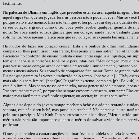
facilmente.
Na palestra de Dharma em inglês que precedeu esta, eu usei aquela imagem ofe
aquela água tem que ser jogada fora, as pessoas não a podem beber. Mas se você
porque o rio é tão imenso. Elas não tem que sofrer por causa daquela quantia de s
se seu coração é grande como o rio, você pode receber qualquer quantia de injus
noite. Se você ainda sofre, significa que seu coração ainda não é bastante gr
sofrimento. Você apenas pratica para que seu coração se expanda tão amplamente 
Há modos de fazer seu coração crescer. Esta é a prática de olhar profunda
compaixão lhes permitirão ir em frente, lhes permitem não sofrer, não olhar outra
Paciência no contexto do ensino budista é não tentar engolir a injustiça, ou s
tem que ir aos seus corações, tocá-los, e perguntar-lhes, "Meu coração, meu que
para ver se nosso coração ainda continua crescendo ilimitadamente, tornando-se
mentes imensuráveis. Seu coração de compaixão fica maior. Torna-se grande todo
Eis por que paramita às vezes é traduzido pelo termo "[ph: vo que]". [Thây escre
mais alto ou sem limite". [ph: Que] "significa extremo, como em [ph: Ba kuk], 
este é o limite. Mas como nossa compaixão, nossa generosidade amorosa, nossa 
"mentes imensuráveis", porque elas sempre crescem e crescem, sem parar. Elas c
maior, mais facilmente você pode agüentar, ou aceitar, injustiças sem sofrer.
Alguns dias depois do jovem monge receber o bebê e o adotar, tentando cuidar 
senhora, este não é seu bebê, mas por que o recebeu? Não parece que isto trará 
pelo meu prestígio. Mas Kinh Tam se curvou para ele e disse, "Meu querido profe
mérito não seria tão importante quanto o mérito de salvar a vida de um ser viv
professor.
O noviço aprendeu a cantar canções de ninar. Assim na aldeia se ouvia às vezes 
o som deste sino penetrar profundamente no universo. . . , " e assim por diante.