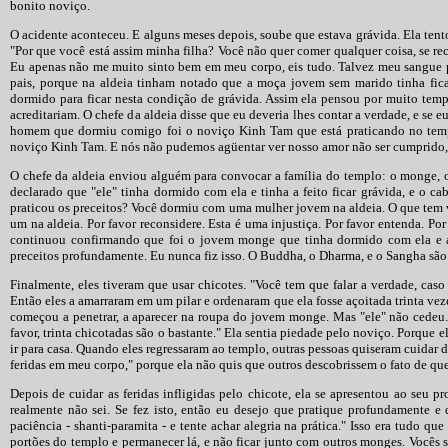
bonito noviço.
O acidente aconteceu. E alguns meses depois, soube que estava grávida. Ela tento
"Por que você está assim minha filha? Você não quer comer qualquer coisa, se rec
Eu apenas não me muito sinto bem em meu corpo, eis tudo. Talvez meu sangue pr
pais, porque na aldeia tinham notado que a moça jovem sem marido tinha fica
dormido para ficar nesta condição de grávida. Assim ela pensou por muito tem
acreditariam. O chefe da aldeia disse que eu deveria lhes contar a verdade, e se 
homem que dormiu comigo foi o noviço Kinh Tam que está praticando no templ
noviço Kinh Tam. E nós não pudemos agüentar ver nosso amor não ser cumprido, 
O chefe da aldeia enviou alguém para convocar a família do templo: o monge, 
declarado que "ele" tinha dormido com ela e tinha a feito ficar grávida, e o 
praticou os preceitos? Você dormiu com uma mulher jovem na aldeia. O que tem 
um na aldeia. Por favor reconsidere. Esta é uma injustiça. Por favor entenda. P
continuou confirmando que foi o jovem monge que tinha dormido com ela e 
preceitos profundamente. Eu nunca fiz isso. O Buddha, o Dharma, e o Sangha sã
Finalmente, eles tiveram que usar chicotes. "Você tem que falar a verdade, cas
Então eles a amarraram em um pilar e ordenaram que ela fosse açoitada trinta veze
começou a penetrar, a aparecer na roupa do jovem monge. Mas "ele" não cedeu. "
favor, trinta chicotadas são o bastante." Ela sentia piedade pelo noviço. Porque 
ir para casa. Quando eles regressaram ao templo, outras pessoas quiseram cuidar 
feridas em meu corpo," porque ela não quis que outros descobrissem o fato de qu
Depois de cuidar as feridas infligidas pelo chicote, ela se apresentou ao seu pr
realmente não sei. Se fez isto, então eu desejo que pratique profundamente e
paciência - shanti-paramita - e tente achar alegria na prática." Isso era tudo qu
portões do templo e permanecer lá, e não ficar junto com outros monges. Vocês sa