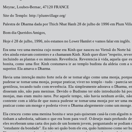
Meyrac, Loubes-Bernac, 47120 FRANCE
Site do Templo: http://plumvillage.org/
Palestra de Dharma dada por Thich Nhat Hanh 28 de julho de 1996 em Plum Villa
Bom dia Queridos Amigos,
Hoje é 28 de julho, 1996, nós estamos no Lower Hamlet e vamos falar em inglês.
Era uma vez uma menina cujo nome era Kinh que nasceu no Vietnã do Norte há m
eles ainda estavam contentes e a chamaram Kinh. Kinh quer dizer "respeito, reve
incluindo as plantas e os minerais. Reverência. Reverencia à vida, aquela que e
bonita, como uma flor. Kinh costumava ir ao templo budista da aldeia com a s
superior. Ela amava o Dharma.
Havia uma intenção muito forte nela de se tornar algo como uma monja, porque
pudesse se tornar uma monja, porque praticar, viver no templo - tudo - parecia 
gentileza, tocando tudo com reverência. Ela simplesmente adorava o Dharma, em
disseram não, não para meninas. Devido o Budismo ter sido introduzido há p
monjas, mas eram muito raros. Por aquele tempo, não havia nenhum avião, não
contente com a idéia de que nunca pudesse se tornar uma monja por ser uma me
praticar como um monge e poderia viver o Dharma alegremente como um monge.
Ela cresceu como uma menina bonita e seus pais quiseram casá-la com alguém no
tinham a sabedoria, sabiam o que era bom para você. O desejo mais profundo d
eles receberam uma carta dos pais de um homem jovem, perguntando se podiam ca
"estudante da bondade". Eu não sei quão bom ele era, quão luminoso como ser hu