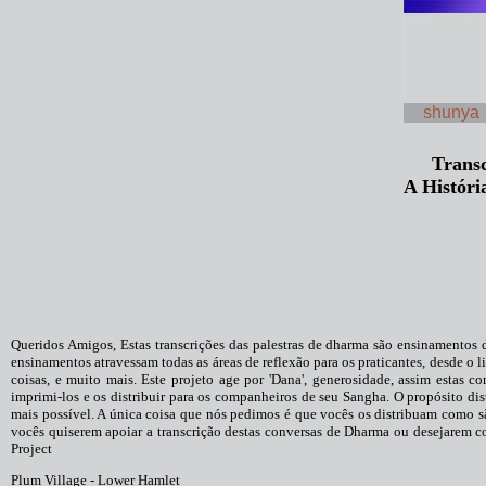
shunya
Transc
A Histór
Queridos Amigos, Estas transcrições das palestras de dharma são ensinamentos
ensinamentos atravessam todas as áreas de reflexão para os praticantes, desde o 
coisas, e muito mais. Este projeto age por 'Dana', generosidade, assim estas c
imprimi-los e os distribuir para os companheiros de seu Sangha. O propósito di
mais possível. A única coisa que nós pedimos é que vocês os distribuam como s
vocês quiserem apoiar a transcrição destas conversas de Dharma ou desejarem co
Project
Plum Village - Lower Hamlet