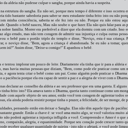
o da aldeia não pudesse culpar o sangha, porque ainda havia a suspeita.
o na estrutura do sangha. Eu não sei, porque meu tempo é diferente e isso ocorre
eria tido bastante sabedoria para saber se meu estudante tinha feito isto ou não por
om minha consciência, saberia se ele fez isto ou não. Porque eu não estou aqu
dade. Quando o bebê nasceu, Mau não soube o que fazer. Ela não quis falar para as p
 nobre família. Morrer era preferível a dizer que ela dormiu com um criado. Isso e
z algo errado, mas não tem coragem de admitir sua injustiça e culpa outras pessoa
vou o bebê para o portão triplo do templo e disse, "Noviço, esta é sua criança.
ar, o noviço disse, "Bem, agora a criança é abandonada. Se eu não a tomar, que
quem irá?" Assim disse, "Deixe-a comigo!" E apanhou o bebê.
a e tentou implorar um pouco de leite. Diariamente ela tinha que ir para a aldeia 
o, mas havia muitas pessoas que diziam, "Bem, como pode ele praticar como um m
ita, e agora tenta criar o bebê como um pai. Como alguém pode praticar o Dharm
 a paciência porque ela era capaz de sentir a paz e a alegria de viver com o Dharm
penas declarar ao conselho da aldeia e ao seu professor que era uma garota. E algun
ão tinha feito isto? Ela amava tanto o Dharma, queria tanto continuar como um mong
ade com aquele objeto de seu amor, então você tem coragem de agüentar todos os 
 ela ainda poderia resistir porque tinha o prazer, a felicidade, de ser monge, de p
uldades, pensando então em deixar o Sangha. Elas não têm aquele tipo de paciênc
 bastante grande. Então a chave é: se você ama muito algo, se você valoriza muito al
o não poderá agüentar a injustiça infligida a você. Compreensão e Amor é o que 
leno, compaixão, alegria, e equanimidade. Porque seu coração pode crescer tanto q
de receber qualquer quantidade de sujeira - isto não o afetará, e você pode limpar