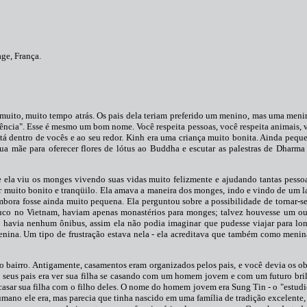
ge, França.
uito, muito tempo atrás. Os pais dela teriam preferido um menino, mas uma meni
rência". Esse é mesmo um bom nome. Você respeita pessoas, você respeita animais, v
stá dentro de vocês e ao seu redor. Kinh era uma criança muito bonita. Ainda peque
ua mãe para oferecer flores de lótus ao Buddha e escutar as palestras de Dharm
 ela viu os monges vivendo suas vidas muito felizmente e ajudando tantas pessoa
ser muito bonito e tranqüilo. Ela amava a maneira dos monges, indo e vindo de um 
bora fosse ainda muito pequena. Ela perguntou sobre a possibilidade de tornar-s
ouco no Vietnam, haviam apenas monastérios para monges; talvez houvesse um ou
 havia nenhum ônibus, assim ela não podia imaginar que pudesse viajar para lon
nina. Um tipo de frustração estava nela - ela acreditava que também como menin
 bairro. Antigamente, casamentos eram organizados pelos pais, e você devia os o
e seus pais era ver sua filha se casando com um homem jovem e com um futuro br
sar sua filha com o filho deles. O nome do homem jovem era Sung Tin - o "estudi
mano ele era, mas parecia que tinha nascido em uma família de tradição excelente,