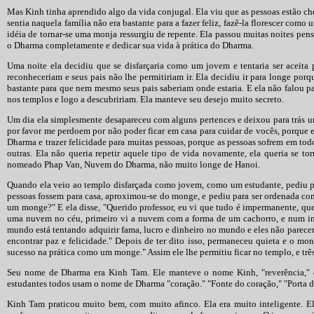
Mas Kinh tinha aprendido algo da vida conjugal. Ela viu que as pessoas estão che
sentia naquela família não era bastante para a fazer feliz, fazê-la florescer como
idéia de tornar-se uma monja ressurgiu de repente. Ela passou muitas noites pe
o Dharma completamente e dedicar sua vida à prática do Dharma.
Uma noite ela decidiu que se disfarçaria como um jovem e tentaria ser aceita
reconheceriam e seus pais não lhe permitiriam ir. Ela decidiu ir para longe po
bastante para que nem mesmo seus pais saberiam onde estaria. E ela não falou par
nos templos e logo a descubririam. Ela manteve seu desejo muito secreto.
Um dia ela simplesmente desapareceu com alguns pertences e deixou para trás um
por favor me perdoem por não poder ficar em casa para cuidar de vocês, porque e
Dharma e trazer felicidade para muitas pessoas, porque as pessoas sofrem em tod
outras. Ela não queria repetir aquele tipo de vida novamente, ela queria se
nomeado Phap Van, Nuvem do Dharma, não muito longe de Hanoi.
Quando ela veio ao templo disfarçada como jovem, como um estudante, pediu par
pessoas fossem para casa, aproximou-se do monge, e pediu para ser ordenada co
um monge?" E ela disse, "Querido professor, eu vi que tudo é impermanente, q
uma nuvem no céu, primeiro vi a nuvem com a forma de um cachorro, e num ins
mundo está tentando adquirir fama, lucro e dinheiro no mundo e eles não parecem
encontrar paz e felicidade." Depois de ter dito isso, permaneceu quieta e o m
sucesso na prática como um monge." Assim ele lhe permitiu ficar no templo, e t
Seu nome de Dharma era Kinh Tam. Ele manteve o nome Kinh, "reverência,"
estudantes todos usam o nome de Dharma "coração." "Fonte do coração," "Porta d
Kinh Tam praticou muito bem, com muito afinco. Ela era muito inteligente. E