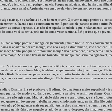
ço era muito bonito. Embora estivesse disfarçada como um jovem, embora não usas
onge", e isso criou um perigo para ela. Porque na aldeia abaixo havia uma filha da
por diante, com sua mãe. A primeira vez em que ela viu o jovem monge, se apaixono
avia algo mais que a aparência de um homem jovem. O jovem monge praticou a cons
cientemente, fazendo tudo conscientemente. E por isso ele parecia muito bonito. P
 fazem as coisas depressa, elas não têm aquela liberdade, aquele relaxamento, aquel
modo como você se senta, pelo modo como você caminha. E é por isso que a jovem
o. Eu não a culpo porque o monge era [realmente] muito bonito. Vocês podem cham
ma dama se apaixona por um monge, isso não é algo extraordinário, isso acontece. 
ma moça bonita, por que se tornou uma monja? Isso é uma pena, é uma perda." Dep
i uma monja. Se eu não tivesse me tornado uma monja, não seria tão agradável, t
nito. Você se adorna com paz, com consciência, com a prática do Dharma, e eis 
Mau de nada. Se eu fosse Mau, também me apaixonaria pelo jovem noviço. Ela ten
as Kinh Tam sempre parecia a evitar; era muito frustrante. Às vezes ela ten
 via, virava e caminhava em outra direção. Ela tentou várias vezes expressar seu am
nge.
tendia o Dharma. Ela só praticava o Budismo de uma forma muito superficial - ir 
como praticar de modo a cuidar de seu desejo, sua raiva, e assim por diante. Qua
harma e não agir como Mau. A paixão dela por ele era profunda, e ela ficou profu
seu quarto um jovem que trabalhava como criado, assistente, na família. Ele cui
 - ela não pôde agüentar mais sua paixão. Assim ela o chamou e lhe permitiu para fa
aramente na história que naquele estado de ser meio desperto, ela imaginou o 