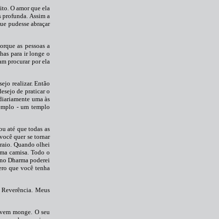
ito. O amor que ela
is profunda. Assim a
que pudesse abraçar
orque as pessoas a
has para ir longe o
am procurar por ela
ejo realizar. Então
esejo de praticar o
 diariamente uma às
templo - um templo
ou até que todas as
você quer se tornar
raio. Quando olhei
uma camisa. Todo o
ó no Dharma poderei
ero que você tenha
 Reverência. Meus
jovem monge. O seu