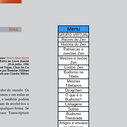
Menu
links
GRUPO VIRTUAL
Raízes do Zen
História do Zen
Patriarcas e
mestres Zen
Mestres e textos
estre
Thich Nhat Hanh
Retiro em Lower Hamlet
Zen
28 de julho, 1996
Contos Zen
Carol Fegan, Chan An Cu
o por Brendan Sillifant
Budismo no
uês por Claudio Miklos
Tibete
Mestres
Tibetanos
redor do mundo. Os
Dzogchen
esmos e em todas as
O que é o
ail, e também podem
Budismo?
iam de recebê-los o
Linhagens
 qualquer forma. Se
Sutras
para: Transcription
Budismo
Theravada
Artigos e ensaios