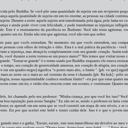
recida pelo Buddha. Se você pôe uma quantidade de sujeira em um recipiente pequ
 lança aquela quantidade de sujeira em um rio enorme, as pessoas na cidade contin
ujeira. Durante a noite aquela sujeira será transformada pela água, pela lama no co
tiça e ainda pode viver com felicidade, e pode transformar as injustiças infligid
ande. Este é o ensinamento da paciência no Budismo. Você não tenta agüentar, vo
quanto um rio. Então não tem que agüentar, você não tem que sofrer.
mente para que vocês entendam. No momento em que vocês entendem, sua compa
s pessoas com olhos de irritação e ódio. Esta é a real prática da paciência - você 
uprimir a injustiça, mas abraçá-la completamente com seu grande coração. Assim to
rido, você durante a noite tornou-se um pouco maior?" Nós temos que visitar nosso 
 grande. "Tornar-se grande" é o termo usado por Buddha enquanto ele estava ensina
 o tempo, seu coração de generosidade amorosa, seu coração de alegria, seu coraç
ve em um quadro-negro] significa "o ponto mais alto, o limite ". [ph: vo que] sign
o mais ao norte ou o mais ao sul extremo da terra é chamado [ph: Ba kuk] - pólo n
alegria, nossa equanimidadde conhece nenhum limite? - eis por que estas quatro 
rescem como um rio, e então elas crescem como um oceano, e continuam. Quanto ma
dele, foi chamado pelo seu professor: "Minha criança, por que você fez isso? Vo
uma boa reputação para nosso Sangha." Eu não sei se, sendo o professor eu faria co
ssor, eu aprendi em um sutra que se você constrói um stupa de sete níveis, e se co
ente. Eis por que aceitei este bebê e tentei cuidar dele. Isso é o que o jovem m
o grande sino e o gatha, "Escute, escute, este som maravilhoso me devolve ao meu v
 E às vezes eles podiam ouvir, "Durma bem, durma bem, meu bebê. . . . " Estas duas