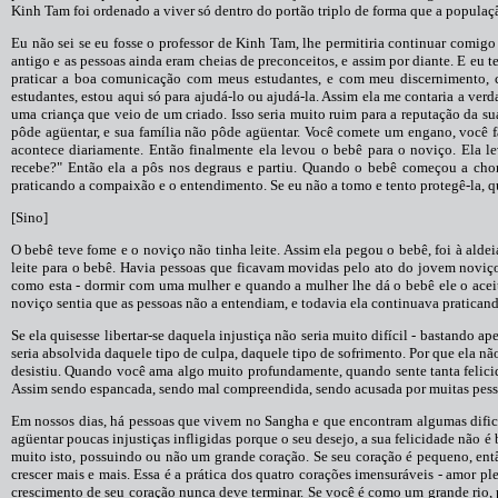
Kinh Tam foi ordenado a viver só dentro do portão triplo de forma que a populaçã
Eu não sei se eu fosse o professor de Kinh Tam, lhe permitiria continuar comig
antigo e as pessoas ainda eram cheias de preconceitos, e assim por diante. E eu t
praticar a boa comunicação com meus estudantes, e com meu discernimento, c
estudantes, estou aqui só para ajudá-lo ou ajudá-la. Assim ela me contaria a ver
uma criança que veio de um criado. Isso seria muito ruim para a reputação da sua
pôde agüentar, e sua família não pôde agüentar. Você comete um engano, você fa
acontece diariamente. Então finalmente ela levou o bebê para o noviço. Ela le
recebe?" Então ela a pôs nos degraus e partiu. Quando o bebê começou a chor
praticando a compaixão e o entendimento. Se eu não a tomo e tento protegê-la, 
[Sino]
O bebê teve fome e o noviço não tinha leite. Assim ela pegou o bebê, foi à aldei
leite para o bebê. Havia pessoas que ficavam movidas pelo ato do jovem noviç
como esta - dormir com uma mulher e quando a mulher lhe dá o bebê ele o ace
noviço sentia que as pessoas não a entendiam, e todavia ela continuava praticando
Se ela quisesse libertar-se daquela injustiça não seria muito difícil - bastando a
seria absolvida daquele tipo de culpa, daquele tipo de sofrimento. Por que ela n
desistiu. Quando você ama algo muito profundamente, quando sente tanta felicid
Assim sendo espancada, sendo mal compreendida, sendo acusada por muitas pessoas,
Em nossos dias, há pessoas que vivem no Sangha e que encontram algumas dific
agüentar poucas injustiças infligidas porque o seu desejo, a sua felicidade não é
muito isto, possuindo ou não um grande coração. Se seu coração é pequeno, entã
crescer mais e mais. Essa é a prática dos quatro corações imensuráveis - amor p
crescimento de seu coração nunca deve terminar. Se você é como um grande rio, po