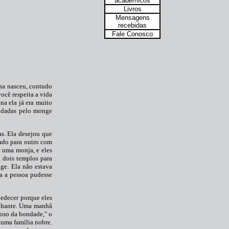
acadêmicos
Livros
Mensagens
recebidas
Fale Conosco
na nasceu, contudo
ocê respeita a vida
na ela já era muito
a dadas pelo monge
s. Ela desejou que
lado para outro com
e uma monja, e eles
 dois templos para
ge. Ela não estava
a a pessoa pudesse
bedecer porque eles
ilhante. Uma manhã
oso da bondade," o
 uma família nobre.