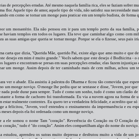
ias de percepções erradas. Até mesmo naquela família rica, eles se faziam sofrer mu
 uma flor. Aquele tipo de amor, aquele tipo de vida, não satisfez sua necessidade ma
nsando em como se tornar um monge para praticar em um templo budista, de forma 
 por um monastério. Ela não pensou em ir para um templo perto da sua família, p
rque haviam templos em todos os lugares. Ela teve que caminhar algo como cem mil
a as suas amigas que queria se tornar monge. Porque se ela o fizesse, seus pais iri
a carta que dizia, "Querida Mãe, querido Pai, existe algo que amo muito e que des
ste desejo em mim é muito grande." Vocês sabem que este desejo é Bodhicitta - o d
os lugares e encontram-se presas em suas percepções erradas; elas fazem injustiças
 tornar um monge. Assim depois de ter caminhado mais de cem milhas, achou um 
a ver o abade. Ela assistiu à palestra do Dharma e ficou tão comovida que esper
mo um monge noviço. O monge lhe pediu que se sentasse e disse, "Jovem, por que 
ue nada pode durar para sempre. Tudo é como um sonho, tudo é como um clarão de 
tante a forma de cachorro foi transformada. Eu via a nuvem agora na forma de 
 estar realmente contentes. Eu quero ter a verdadeira felicidade, e acredito que s
onge a felicitou, "Jovem, você entendeu o ensinamento da impermanência e eu esp
rês meses depois ela foi ordenada como um monge noviço.
 e a ele somou o nome Tam "coração". Reverência do Coração ou O Coração de
o coração," tudo é "do coração". Assim eles compartilham algo do nome do noviço.
la estudou, aprendeu os sutras muito depressa e desfrutou muito a vida de um 