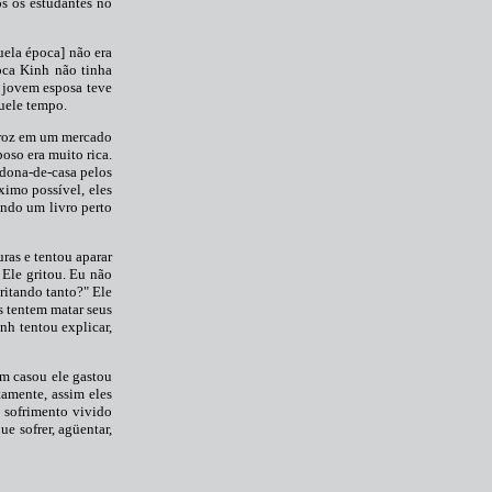
s os estudantes no
uela época] não era
oca Kinh não tinha
a jovem esposa teve
quele tempo.
arroz em um mercado
oso era muito rica.
 dona-de-casa pelos
imo possível, eles
endo um livro perto
ras e tentou aparar
 Ele gritou. Eu não
ritando tanto?" Ele
s tentem matar seus
nh tentou explicar,
m casou ele gastou
amente, assim eles
o sofrimento vivido
ue sofrer, agüentar,