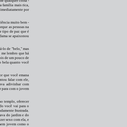
se qualquer coisa -
 família mais rica,
u imediatamente por
ciência muito bem -
orque as pessoas na
e tipo de paz que é
 dama se apaixonou
á-lo de "belo," mas
Eu me lembro que há
ois de um pouco de
ão bela quanto você
por que você emana
tou falar com ele,
tava adivinhar com
or para com o jovem
ao templo, oferecer
ndo você vai para o
ndamente frustrada.
dava do jardim e do
zer sexo com ela, e
homem jovem como o